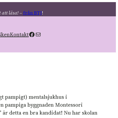
 att läsa!
–
från BTJ
!
Facebook
Skicka epost
Sken
Kontakt
digt pampigt) mentalsjukhus i
 den pampiga byggnaden Montessori
 är detta en bra kandidat! Nu har skolan