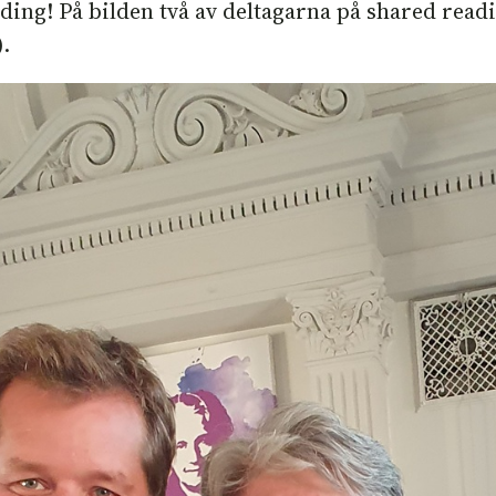
eading! På bilden två av deltagarna på shared rea
.