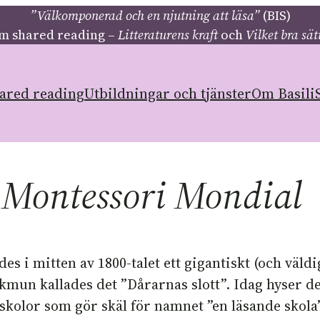
”Välkomponerad och en njutning att läsa”
(BIS)
m shared reading –
Litteraturens kraft
och
Vilket bra sätt
ared reading
Utbildningar och tjänster
Om Basili
 Montessori Mondial
des i mitten av 1800-talet ett gigantiskt (och väl
mun kallades det ”Dårarnas slott”. Idag hyser
skolor som gör skäl för namnet ”en läsande skola”