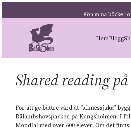
Hoppa
Köp mina böcker o
till
innehåll
Hem
Blogg
Sh
Shared reading på
För att ge bättre vård åt ”sinnessjuka” bygg
Rålambshovsparken på Kungsholmen. I folk
Mondial med över 600 elever. Om det finns 