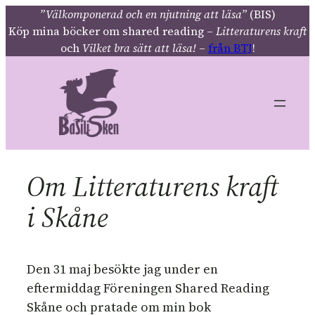
Hoppa
”Välkomponerad och en njutning att läsa”
(BIS)
Köp mina böcker om shared reading –
Litteraturens kraft
till
och
Vilket bra sätt att läsa!
–
från BTJ
!
innehåll
Om Litteraturens kraft
i Skåne
Den 31 maj besökte jag under en
eftermiddag Föreningen Shared Reading
Skåne och pratade om min bok