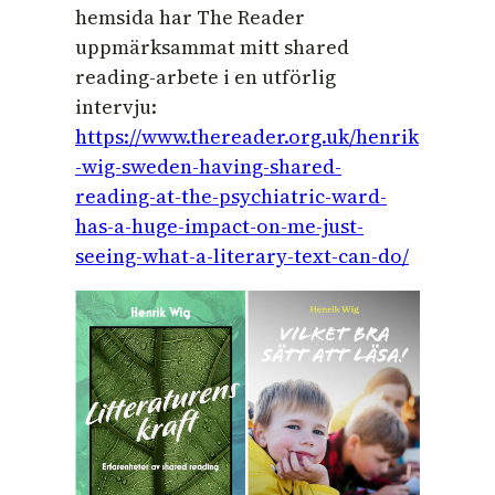
hemsida har The Reader
uppmärksammat mitt shared
reading-arbete i en utförlig
intervju:
https://www.thereader.org.uk/henrik
-wig-sweden-having-shared-
reading-at-the-psychiatric-ward-
has-a-huge-impact-on-me-just-
seeing-what-a-literary-text-can-do/