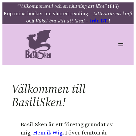
Hoppa
”Välkomponerad och en njutning att läsa”
(BIS)
Köp mina böcker om shared reading –
Litteraturens kraft
till
och
Vilket bra sätt att läsa!
–
från BTJ
!
innehåll
Välkommen till
BasiliSken!
BasiliSken är ett företag grundat av
mig,
Henrik Wig
. I över femton år